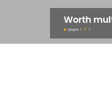
Worth mult
rgegeo