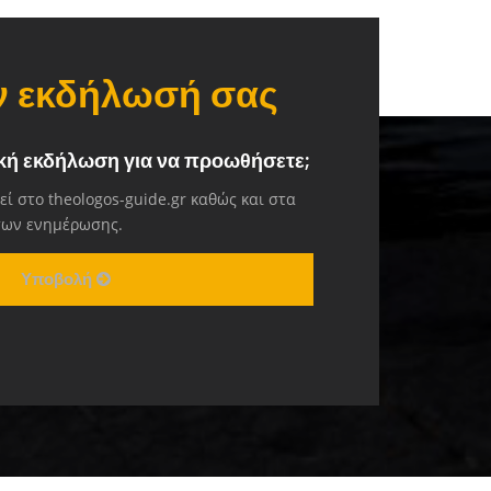
ην εκδήλωσή σας
ική εκδήλωση για να προωθήσετε;
ί στο theologos-guide.gr καθώς και στα
σων ενημέρωσης.
Υποβολή