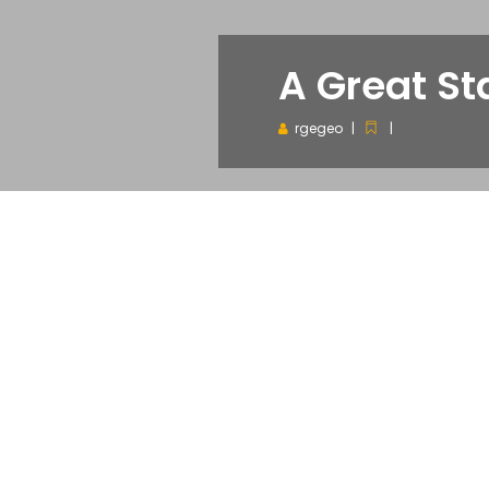
A Great St
rgegeo