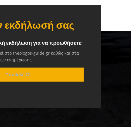
ην εκδήλωσή σας
ική εκδήλωση για να προωθήσετε;
ί στο theologos-guide.gr καθώς και στα
σων ενημέρωσης.
Υποβολή