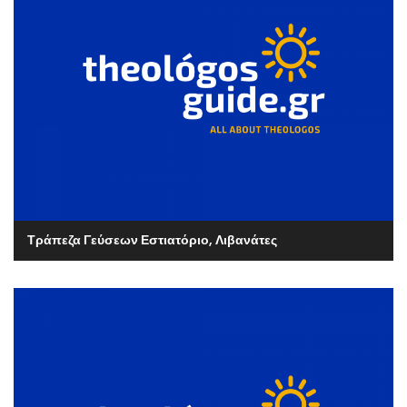
Τράπεζα Γεύσεων Εστιατόριο, Λιβανάτες