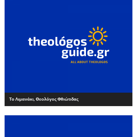
Το Λιμανάκι, Θεολόγος Φθιώτιδας