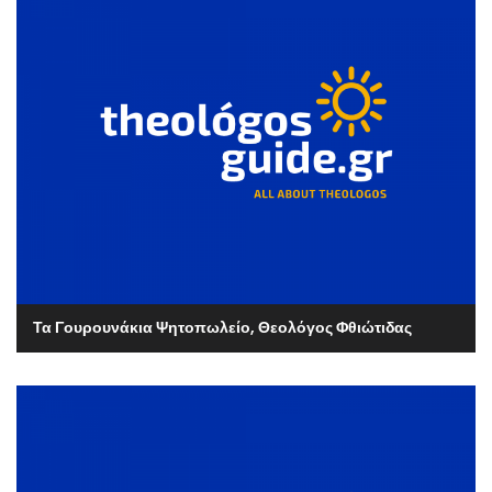
Τα Γουρουνάκια Ψητοπωλείο, Θεολόγος Φθιώτιδας