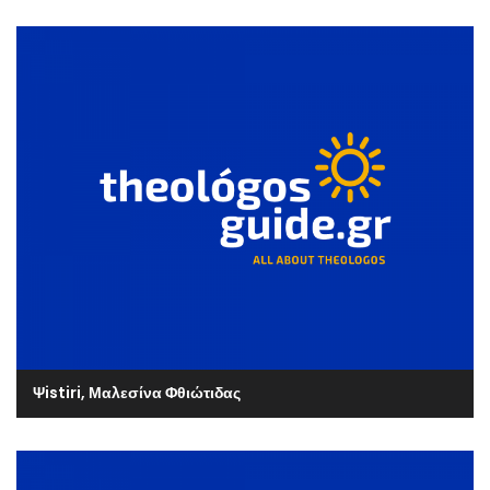
Ψistiri, Μαλεσίνα Φθιώτιδας