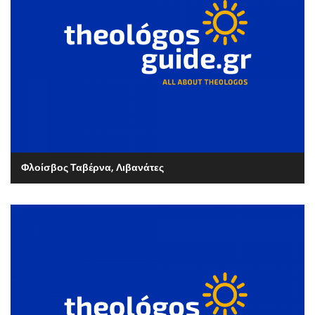
Φλοίσβος Ταβέρνα, Λιβανάτες