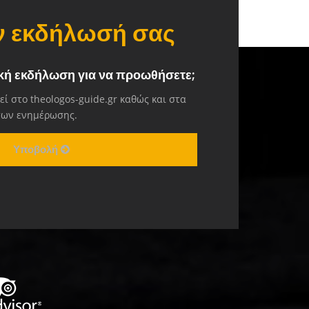
ην εκδήλωσή σας
ική εκδήλωση για να προωθήσετε;
ί στο theologos-guide.gr καθώς και στα
σων ενημέρωσης.
Υποβολή