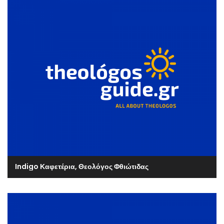
Indigo Καφετέρια, Θεολόγος Φθιώτιδας