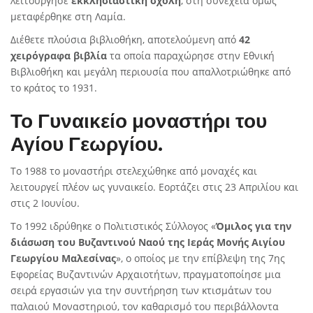
λειτούργησε
εκκλησιαστική σχολή
, στη συνέχεια όμως
μεταφέρθηκε στη
Λαμία
.
Διέθετε πλούσια
βιβλιοθήκη
, αποτελούμενη από
42
χειρόγραφα βιβλία
τα οποία παραχώρησε στην
Εθνική
Βιβλιοθήκη
και μεγάλη περιουσία που απαλλοτριώθηκε από
το κράτος το
1931
.
Το Γυναικείο μοναστήρι του
Αγίου Γεωργίου.
Το
1988
το μοναστήρι στελεχώθηκε από μοναχές και
λειτουργεί πλέον ως γυναικείο. Εορτάζει στις 23 Απριλίου και
στις 2 Ιουνίου.
Το
1992
ιδρύθηκε ο Πολιτιστικός Σύλλογος «
Όμιλος για την
διάσωση του Βυζαντινού Ναού της Ιεράς Μονής Αιγίου
Γεωργίου Μαλεσίνας
», ο οποίος με την επίβλεψη της 7ης
Εφορείας Βυζαντινών Αρχαιοτήτων, πραγματοποίησε μια
σειρά εργασιών για την συντήρηση των κτισμάτων του
παλαιού Μοναστηριού, τον καθαρισμό του περιβάλλοντα