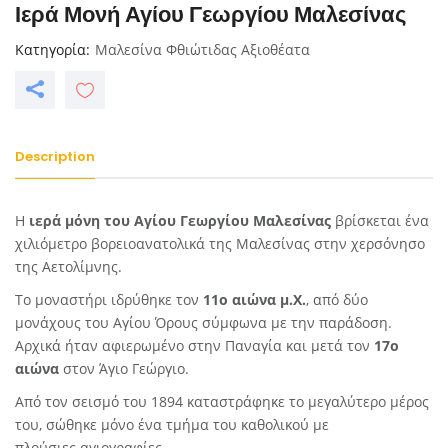
Ιερά Μονή Αγίου Γεωργίου Μαλεσίνας
Κατηγορία
Μαλεσίνα Φθιώτιδας Αξιοθέατα
Description
Η
ιερά μόνη του Αγίου Γεωργίου Μαλεσίνας
βρίσκεται ένα
χιλιόμετρο βορειοανατολικά της
Μαλεσίνας
στην χερσόνησο
της Αετολίμνης.
Το μοναστήρι ιδρύθηκε τον
11ο αιώνα μ.Χ.
, από δύο
μονάχους του
Αγίου Όρους
σύμφωνα με την παράδοση.
Αρχικά ήταν αφιερωμένο στην
Παναγία
και μετά τον
17ο
αιώνα
στον
Άγιο Γεώργιο
.
Από τον
σεισμό
του
1894
καταστράφηκε το μεγαλύτερο μέρος
του, σώθηκε μόνο ένα τμήμα του καθολικού με
πλούσιες
αγιογραφίες
.