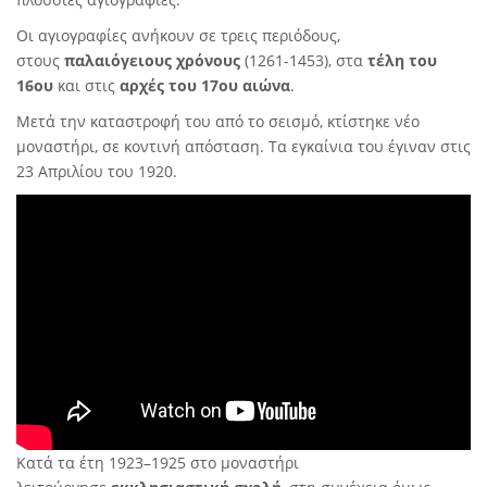
Οι
αγιογραφίες
ανήκουν σε τρεις περιόδους,
στους
παλαιόγειους χρόνους
(1261-1453), στα
τέλη του
16ου
και στις
αρχές του 17ου αιώνα
.
Μετά την καταστροφή του από το σεισμό, κτίστηκε νέο
μοναστήρι, σε κοντινή απόσταση. Τα εγκαίνια του έγιναν στις
23 Απριλίου του
1920
.
Κατά τα έτη
1923
–
1925
στο μοναστήρι