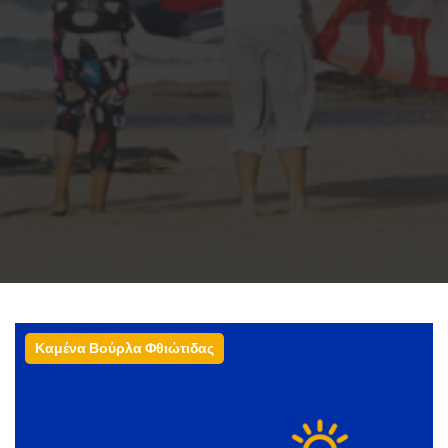
Καμένα Βούρλα Φθιώτιδας