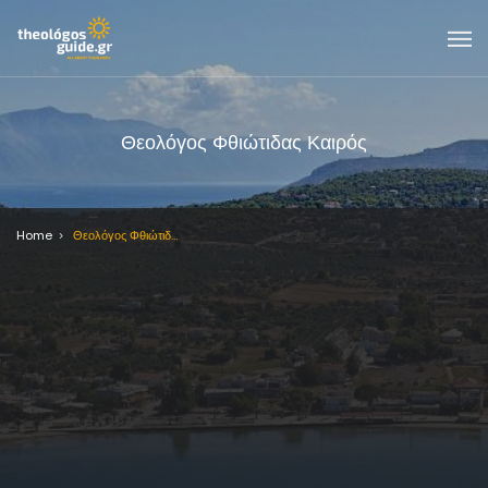
Θεολόγος Φθιώτιδας Καιρός
Home
Θεολόγος Φθιώτιδας Καιρός