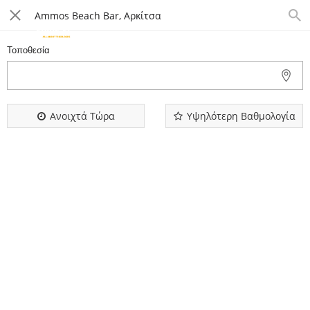
Τοποθεσία
3
Ανοιχτά Τώρα
Υψηλότερη Βαθμολογία
Ammos Beach Bar, Αρκίτσα
ammos beach bar, Αρκίτσα, Ελλάδα
Περισσότερα
|
Get directions